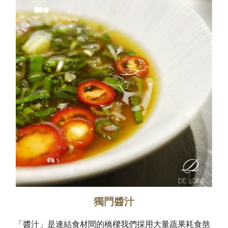
獨門醬汁
「醬汁」是連結食材間的橋樑我們採用大量蔬果耗食熬