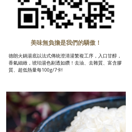
美味無負擔是我們的驕傲！
德朗火鍋湯底以法式傳統澄清湯繁複工序，入口甘醇，
香氣細緻，琥珀湯色剔透如鑽！去油、去雜質、富含膠
質、超低熱量每100g/7卡!