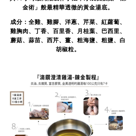
金術」般最精華透徹的黃金湯底。
成分：全雞、雞腳、洋蔥、芹菜、紅蘿蔔、
雞胸肉、丁香、百里香、月桂葉、巴西里、
蘑菇、蒜苗、西芹、薑、粗海鹽、粗鹽、白
胡椒粒。