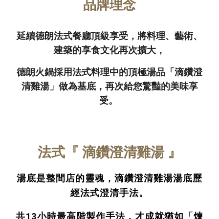
品牌理念
延續德朗法式餐廳頂級享受，將料理、藝術、
建築的享食文化再次擴大，
德朗火鍋採用法式料理中的頂極湯品「滴鑽澄
清雞湯」做為基底，再次給您驚豔的美味享
受。
法式『 滴鑽澄清雞湯 』
湯底是整間店的靈魂，滴鑽澄清雞湯湯底歷
經法式澄清手法。
共13小時最高階製作手法，才成就猶如「煉