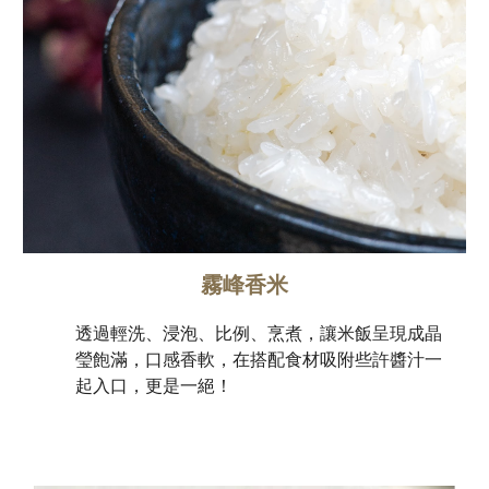
霧峰香米
透過輕洗、浸泡、比例、烹煮，讓米飯呈現成晶
瑩飽滿，口感香軟，在搭配食材吸附些許醬汁一
起入口，更是一絕！