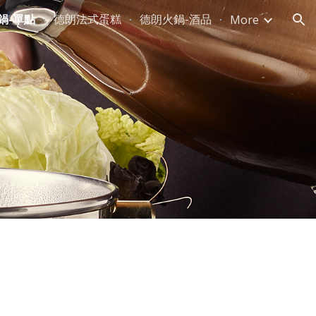
鍋-單點
德朗法式蛋糕
德朗火鍋-酒品
More
ion